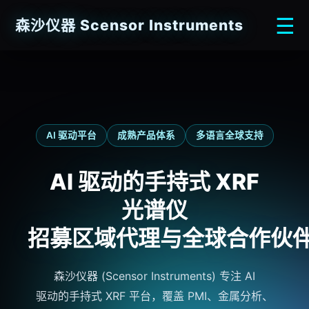
☰
森沙仪器
Scensor
Instruments
AI 驱动平台
成熟产品体系
多语言全球支持
AI 驱动的
手持式 XRF
光谱仪
招募
区域代理
与全球
合作伙
森沙仪器
(
Scensor
Instruments
) 专注 AI
驱动的
手持式 XRF
平台，覆盖 PMI、金属分析、