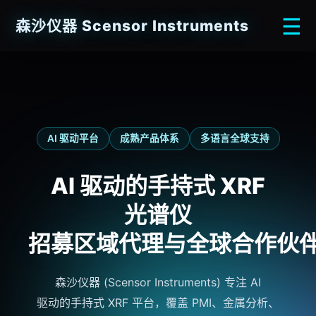
☰
森沙仪器
Scensor
Instruments
AI 驱动平台
成熟产品体系
多语言全球支持
AI 驱动的
手持式 XRF
光谱仪
招募
区域代理
与全球
合作伙
森沙仪器
(
Scensor
Instruments
) 专注 AI
驱动的
手持式 XRF
平台，覆盖 PMI、金属分析、